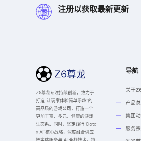
注册以获取最新更新
导航
关于
Z
Z6尊龙专注持续创新，致力于
打造“让玩家体验简单乐趣”的
产品总
高品质的游戏公司，打造一个
集团动
更加丰富、多元、健康的游戏
生态系。同时，坚定践行“Data
服务宗
x AI”核心战略，深度融合供应
链实体服务与 AI 全栈技术，持