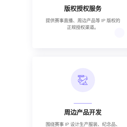
版权授权服务
提供赛事直播、周边产品等 IP 版权的
正规授权渠道。
周边产品开发
围绕赛事 IP 设计生产服装、纪念品、