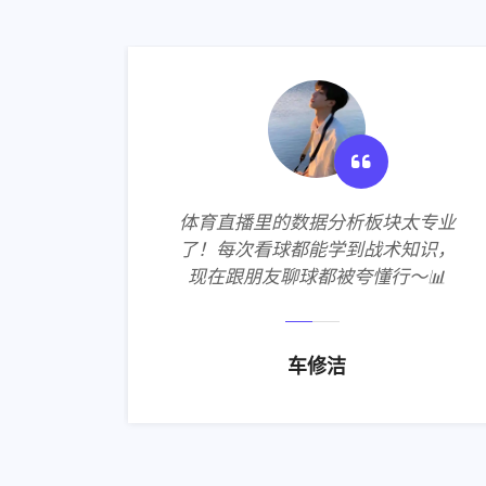
了，能
体育直播里的数据分析板块太专业
的表情
了！每次看球都能学到战术知识，
现在跟朋友聊球都被夸懂行～📊
车修洁