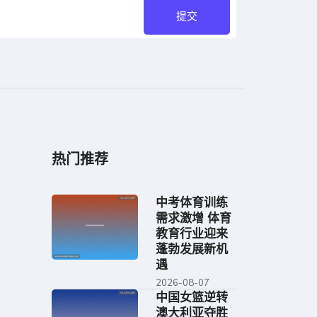
提交
热门推荐
中考体育训练
需求激增 体育
教育行业迎来
蓬勃发展新机
遇
2026-08-07
中国女篮逆转
澳大利亚夺胜