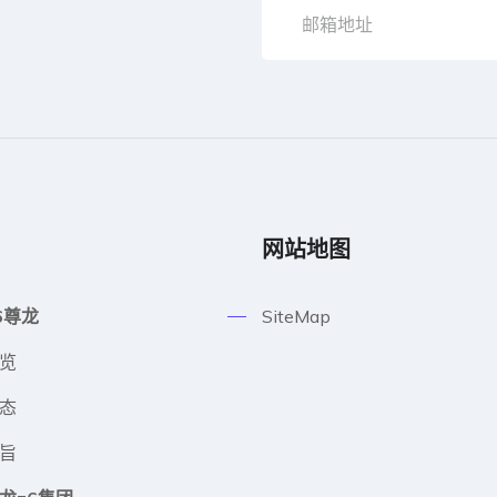
网站地图
6尊龙
SiteMap
览
态
旨