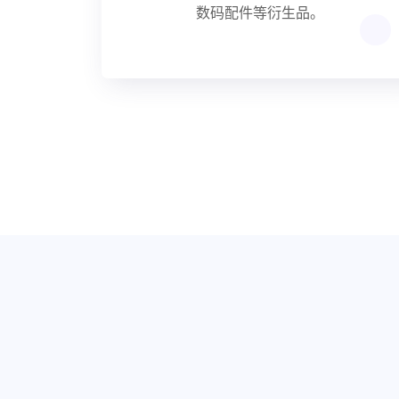
数码配件等衍生品。